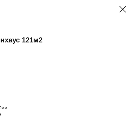
нхаус 121м2
00мм
е